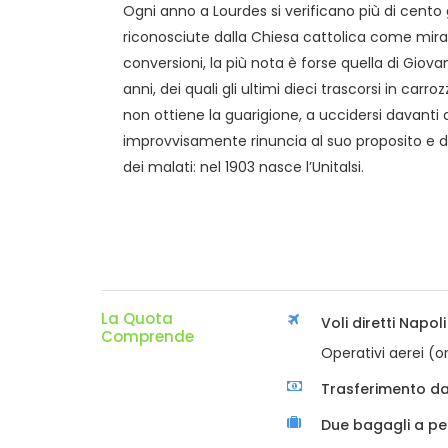
Ogni anno a Lourdes si verificano più di cento
riconosciute dalla Chiesa cattolica come miraco
conversioni, la più nota è forse quella di Gio
anni, dei quali gli ultimi dieci trascorsi in carr
non ottiene la guarigione, a uccidersi davanti a
improvvisamente rinuncia al suo proposito e de
dei malati: nel 1903 nasce l’Unitalsi.
La Quota
Voli diretti Napol
Comprende
Operativi aerei (o
Trasferimento da
Due bagagli a p