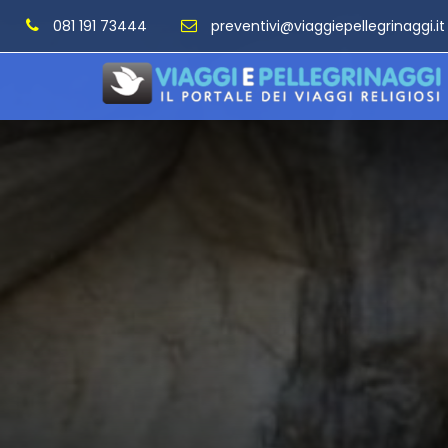
081 191 73444
preventivi@viaggiepellegrinaggi.it