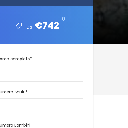
€742
€742
Da
Da
ome completo
*
umero Adulti
*
umero Bambini