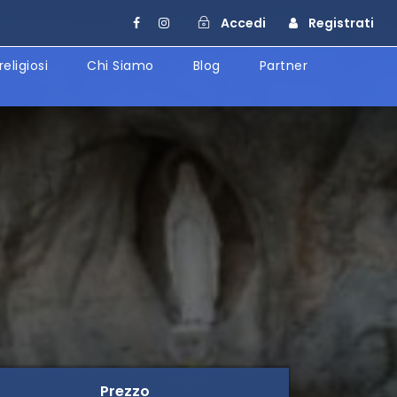
Accedi
Registrati
religiosi
Chi Siamo
Blog
Partner
Prezzo
Prezzo