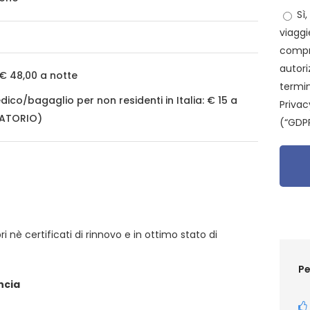
Sì,
viaggi
compr
autori
€ 48,00 a notte
termin
ico/bagaglio per non residenti in Italia: € 15 a
Privac
GATORIO)
(“GDPR
i nè certificati di rinnovo e in ottimo stato di
Pe
ncia