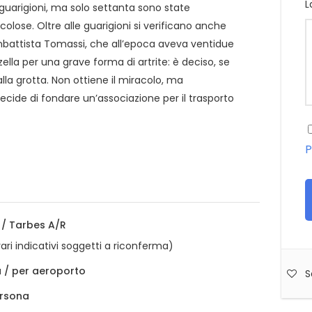
L
 guarigioni, ma solo settanta sono state
lose. Oltre alle guarigioni si verificano anche
vanbattista Tomassi, che all’epoca aveva ventidue
ozzella per una grave forma di artrite: è deciso, se
lla grotta. Non ottiene il miracolo, ma
cide di fondare un’associazione per il trasporto
P
i / Tarbes A/R
rari indicativi soggetti a riconferma)
 / per aeroporto
S
ersona