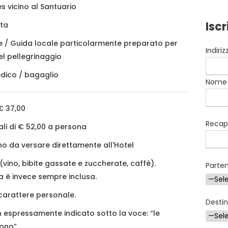
es vicino al Santuario
Iscr
ta
/ Guida locale particolarmente preparato per
Indiri
el pellegrinaggio
dico / bagaglio
Nome
€ 37,00
Recapi
li di € 52,00 a persona
o da versare direttamente all'Hotel
(vino, bibite gassate e zuccherate, caffè).
Parte
a è invece sempre inclusa.
carattere personale.
Desti
 espressamente indicato sotto la voce: “le
ono”