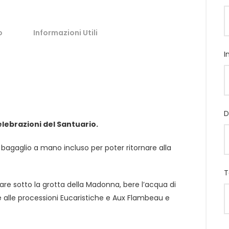
o
Informazioni Utili
I
D
elebrazioni del Santuario.
e bagaglio a mano incluso per poter ritornare alla
T
are sotto la grotta della Madonna, bere l’acqua di
re alle processioni Eucaristiche e Aux Flambeau e