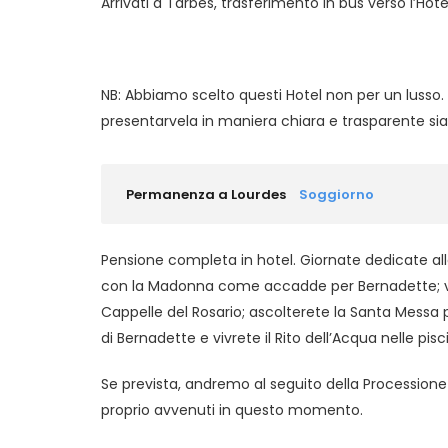
Arrivati a Tarbes, trasferimento in bus verso l’Ho
NB: Abbiamo scelto questi Hotel non per un lusso. 
presentarvela in maniera chiara e trasparente sia
Permanenza a Lourdes
Soggiorno
Pensione completa in hotel. Giornate dedicate alle a
con la Madonna come accadde per Bernadette; v
Cappelle del Rosario; ascolterete la Santa Messa pre
di Bernadette e vivrete il Rito dell’Acqua nelle pisc
Se prevista, andremo al seguito della Procession
proprio avvenuti in questo momento.