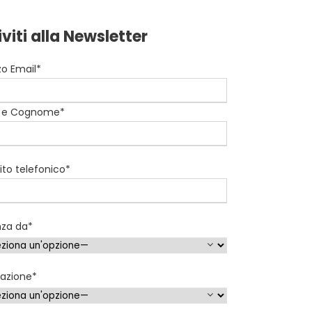
iviti alla Newsletter
zzo Email*
 e Cognome*
to telefonico*
nza da*
nazione*