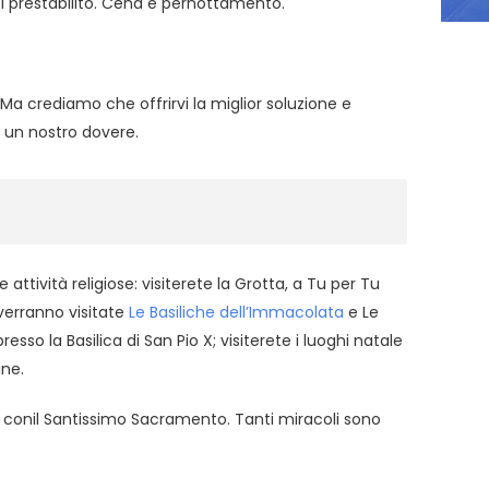
tel prestabilito. Cena e pernottamento.
Ma crediamo che offrirvi la miglior soluzione e
 un nostro dovere.
ttività religiose: visiterete la Grotta, a
Tu per Tu
erranno visitate
Le Basiliche dell’Immacolata
e Le
sso la Basilica di San Pio X; visiterete i luoghi natale
ine.
e
conil Santissimo Sacramento. Tanti miracoli sono