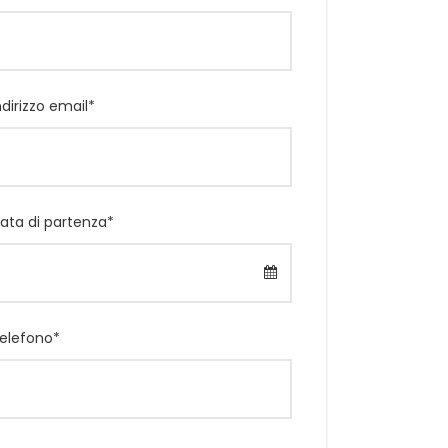
ndirizzo email
*
ata di partenza
*
elefono
*