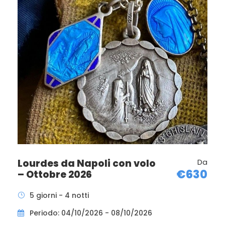
Trasferimento in bus verso Tolosa. Disbrigo delle
formalità in aeroporto in tempo utile per le operazioni
di imbarco e partenza per il ritorno.
NB:
Facciamo presente che attualmente nelle piscine non è
più possibile immergersi completamente. Si può solo
compiere il gesto dell’acqua lavandosi il viso, le mani e gli
avambracci.
Lourdes da Napoli con volo
Da
Foto
€630
– Ottobre 2026
5 giorni - 4 notti
Periodo: 04/10/2026 - 08/10/2026