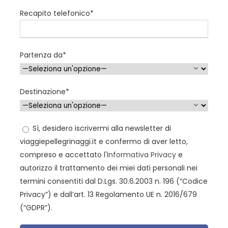
Recapito telefonico*
Programma
Partenza da*
Destinazione*
1° giorno:
Partenza per Lourdes
All’ arrivo in aeroporto di destinazione a Tarbes troverai
Sì, desidero iscrivermi alla newsletter di
appena fuori dalla porta nella zona “Arrivi” un nostro
viaggiepellegrinaggi.it e confermo di aver letto,
assistente ad accoglierti con un distintivo per cui
compreso e accettato l'
Informativa Privacy
e
subito ti sentirai al
sicuro
e al posto giusto.
autorizzo il trattamento dei miei dati personali nei
termini consentiti dal D.Lgs. 30.6.2003 n. 196 (“Codice
A Catania l’imbarco per il volo per Lourdes sarà
Privacy”) e dall’art. 13 Regolamento UE n. 2016/679
facilitato
dalle istruzioni e consigli che ti forniremo.
(“GDPR”).
Arrivati a Tolosa, trasferimento in bus verso l’Hotel