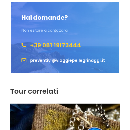
vivrete il Rito dell’Acqua nelle piscine.
Hai domande?
Se prevista, andremo al seguito della Processione
conil
Santissimo Sacramento. Tanti miracoli sono proprio
Non esitare a contattarci
avvenuti in questo momento.
+39 081 19173444
Infine, se prevista, vivremo insieme l’emozionante
momento della
Fiaccolata Serale:
Aux Flambeaux,
preventivi@viaggiepellegrinaggi.it
momento più suggestivo di ogni giornata a Lourdes.
Ultimo giorno:
Rientro
Tour correlati
Tempo libero, lasciato al piacere e desiderio personale
nell’ultimo giorno del viaggio. E’ bello potersi concedere
degli spazi e dei momenti tutti per sè, in pace con la
Madonna, riflettere, pregare, riconciliarsi.