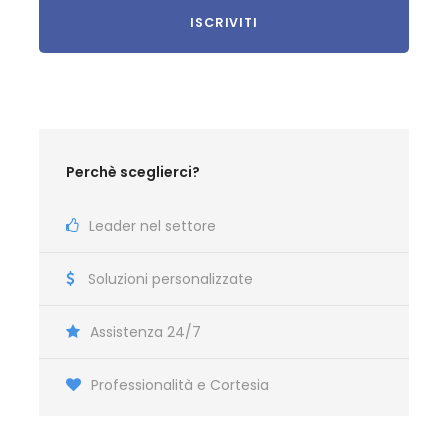
Partenza dall’aeroporto di Napoli per
Spalato/Dubrovnik. All’arrivo trasferimento a
Medjugorje, arrivo in hotel e assegnazione delle
camere e pernottamento.
Perchè sceglierci?
Permanenza a Medjugorje:
SOGGIORNO
Leader nel settore
Pensione completa.
Intere giornate a disposizione per attività religiose.
Soluzioni personalizzate
Durante la permanenza a Medjugorje il programma
prevede la partecipazione alle liturgie, alle adorazioni
Assistenza 24/7
serali, agli incontri con i frati francescani, la salita al
Podbrdo (la collina delle prime apparizioni), e al
Professionalità e Cortesia
Krizevac
(il monte della grande Croce).
Quando possibile vengono organizzati incontri per