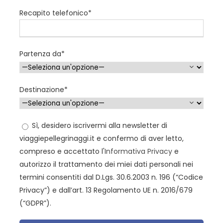
I cittadini di altre nazionalità dovranno richiedere alle
Recapito telefonico*
autorità competenti (Ambasciata o Consolato) del
proprio paese quali sono i documenti necessari per
recarsi in Bosnia Erzegovina (anche Slovenia e Croazia
Partenza da*
per pellegrinaggi in Bus).
Vi invitiamo a fare molta attenzione ai documenti
necessari per i minori di 18 anni.
Destinazione*
Sì, desidero iscrivermi alla newsletter di
viaggiepellegrinaggi.it e confermo di aver letto,
compreso e accettato l'
Informativa Privacy
e
Programma
autorizzo il trattamento dei miei dati personali nei
termini consentiti dal D.Lgs. 30.6.2003 n. 196 (“Codice
Privacy”) e dall’art. 13 Regolamento UE n. 2016/679
(“GDPR”).
1° giorno:
ITALIA - MEDJUGORJE