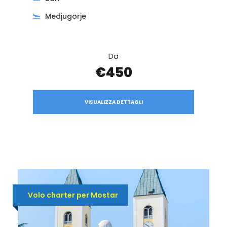
Medjugorje
Da
€450
VISUALIZZA DETTAGLI
Volo charter per Mostar