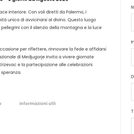
N
ce interiore. Con voli diretti da Palermo, i
tà unica di avvicinarsi al divino. Questo luogo
 pellegrini con il silenzio della montagna e la luce
I
asione per riflettere, rinnovare la fede e affidarsi
zionale di Medjugorje invita a vivere giornate
il Krizevac e la partecipazione alle celebrazioni.
a speranza.
D
o
informazioni utli
T