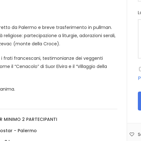
L
diretto da Palermo e breve trasferimento in pullman.
tà religiose: partecipazione a liturgie, adorazioni serali,
Krizevac (monte della Croce).
i frati francescani, testimonianze dei veggenti
me il “Cenacolo” di Suor Elvira e il “Villaggio della
P
l’anima.
R MINIMO 2 PARTECIPANTI
ostar - Palermo
S