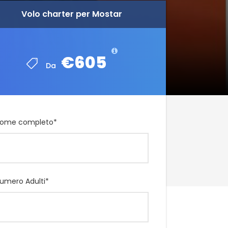
Volo charter per Mostar
Volo charter per Mostar
€605
€605
Da
Da
ome completo
*
umero Adulti
*