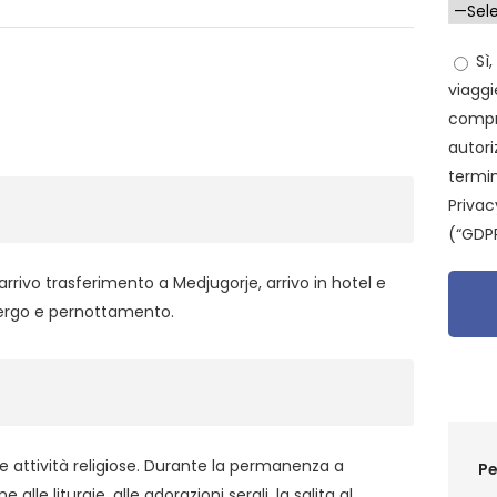
Sì,
viaggi
compr
autori
termin
Privac
(“GDPR
arrivo trasferimento a Medjugorje, arrivo in hotel e
bergo e pernottamento.
e attività religiose. Durante la permanenza a
Pe
le liturgie, alle adorazioni serali, la salita al