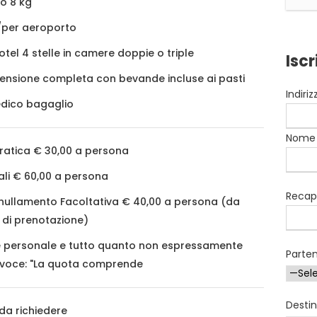
o 8 kg
/per aeroporto
otel 4 stelle in camere doppie o triple
Iscr
ensione completa con bevande incluse ai pasti
Indiri
dico bagaglio
Nome
ratica € 30,00 a persona
li € 60,00 a persona
Recapi
nullamento Facoltativa € 40,00 a persona (da
e di prenotazione)
re personale e tutto quanto non espressamente
Parte
a voce: "La quota comprende
Desti
da richiedere