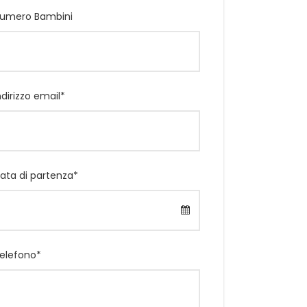
umero Bambini
ndirizzo email
*
ata di partenza
*
elefono
*