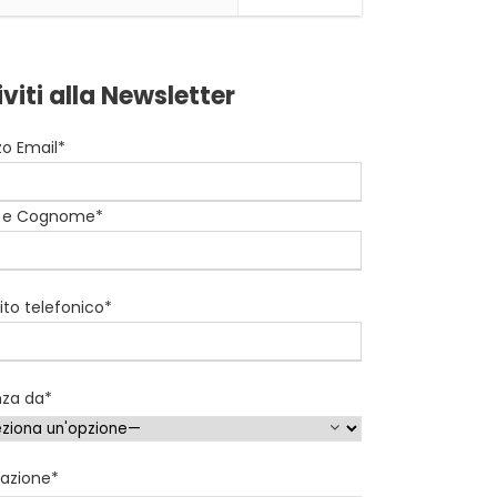
iviti alla Newsletter
zzo Email*
 e Cognome*
to telefonico*
nza da*
nazione*