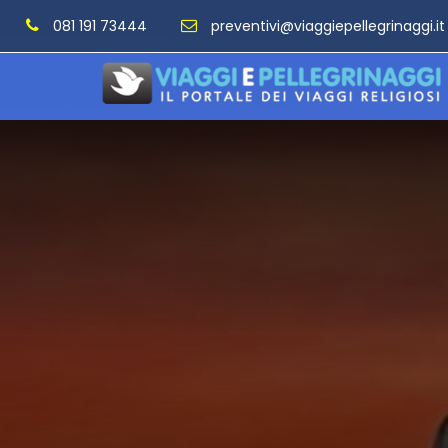
081 191 73444
preventivi@viaggiepellegrinaggi.it