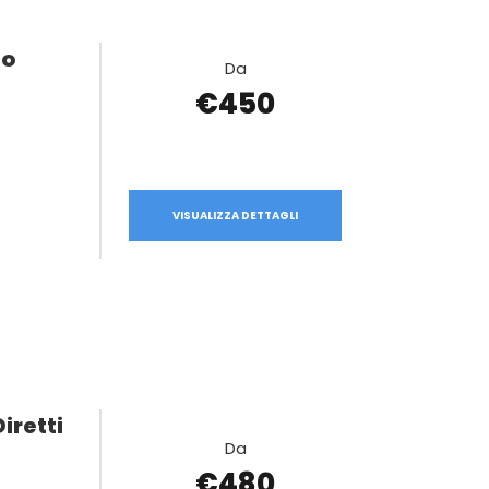
to
Da
€450
VISUALIZZA DETTAGLI
iretti
Da
€480