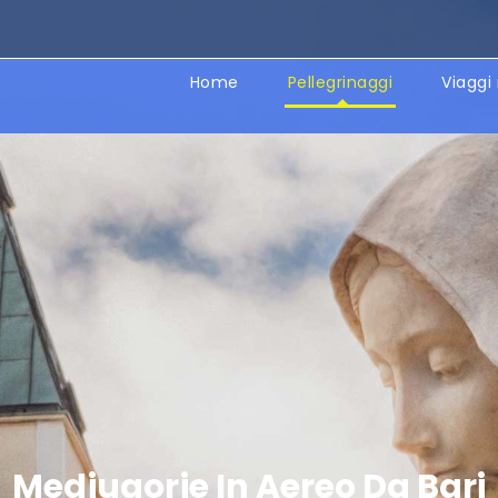
Home
Pellegrinaggi
Viaggi 
Medjugorje In Aereo Da Bari