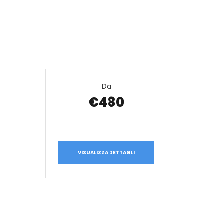
Da
€480
VISUALIZZA DETTAGLI