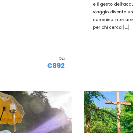
e il gesto dell’ac
viaggio diventa un
cammino interiore,
per chi cerca […]
Da
€892