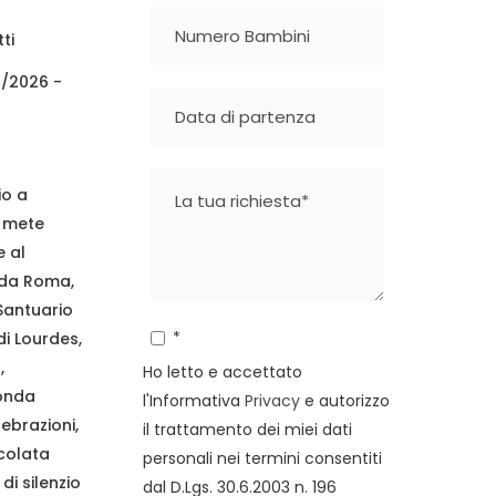
ti
8/2026 -
io a
e mete
 al
da Roma,
Santuario
*
di Lourdes,
,
Ho letto e accettato
onda
l'Informativa
Privacy
e autorizzo
lebrazioni,
il trattamento dei miei dati
colata
personali nei termini consentiti
i silenzio
dal D.Lgs. 30.6.2003 n. 196