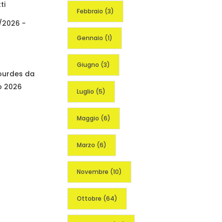
ti
Febbraio
(3)
/2026 -
Gennaio
(1)
Giugno
(3)
Lourdes da
o 2026
Luglio
(5)
Maggio
(6)
Marzo
(6)
Novembre
(10)
Ottobre
(64)