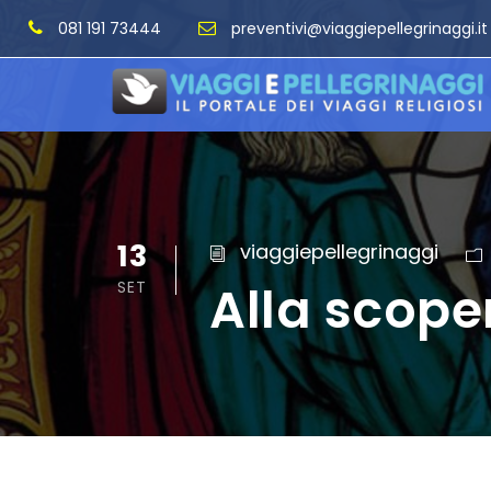
081 191 73444
preventivi@viaggiepellegrinaggi.it
13
viaggiepellegrinaggi
Alla scope
SET