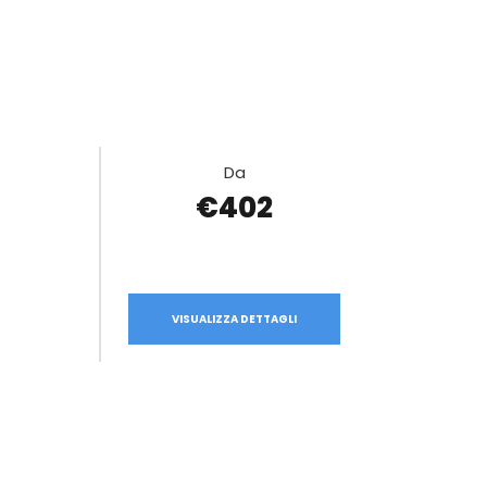
Da
€402
VISUALIZZA DETTAGLI