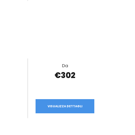
Da
€302
VISUALIZZA DETTAGLI