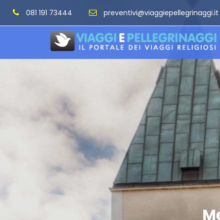
081 191 73444
preventivi@viaggiepellegrinaggi.it
Me