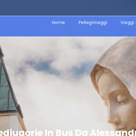
Home
Pellegrinaggi
Viaggi 
djugorje In Bus Da Alessand