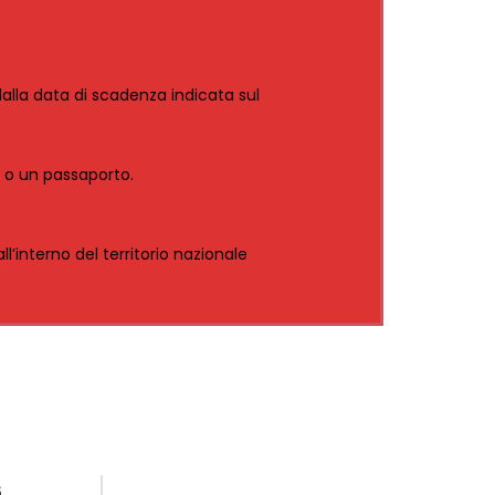
lla data di scadenza indicata sul
) o un passaporto.
interno del territorio nazionale
6