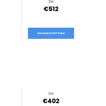
Da
€512
VISUALIZZA DETTAGLI
Da
€402