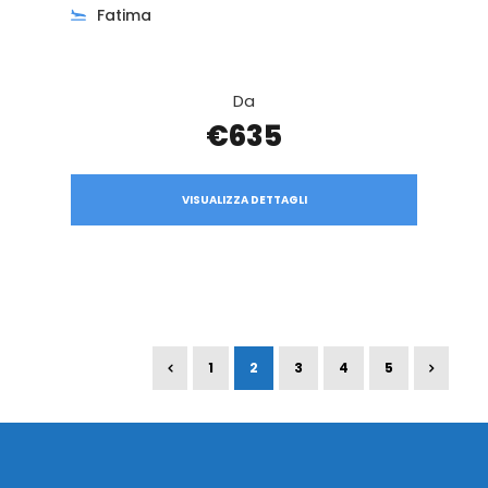
Fatima
Da
€635
VISUALIZZA DETTAGLI
1
2
3
4
5