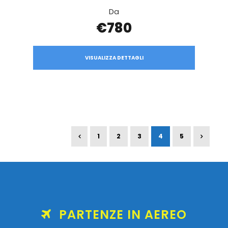
Da
€780
VISUALIZZA DETTAGLI
1
2
3
4
5
PARTENZE IN AEREO