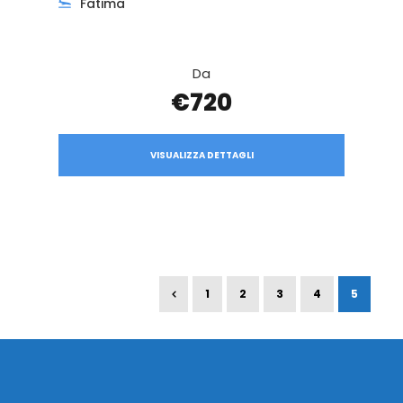
Fatima
Da
€720
VISUALIZZA DETTAGLI
1
2
3
4
5