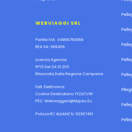
Pell
WEBVIAGGI SRL
Pelle
Partita IVA: 04856760659
Pell
REA SA-399406
Pelle
Licenza Agenzia
N°13 Del 24.01.2011
Rilasciata Dalla Regione Campania
Pelle
Fatt. Elettronica:
Plleg
Codice Destinatario YY22CVW
PEC:
Webviaggisrl@mypec.eu
Pelle
Polizza RC ALLIANZ N. 112367451
Pelle