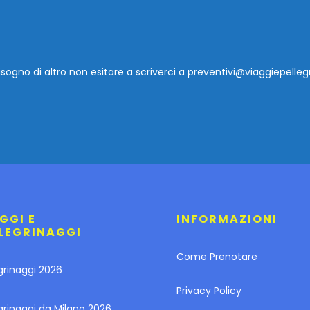
isogno di altro non esitare a scriverci a
preventivi@viaggiepellegr
GGI E
INFORMAZIONI
LEGRINAGGI
Come Prenotare
grinaggi 2026
Privacy Policy
grinaggi da Milano 2026