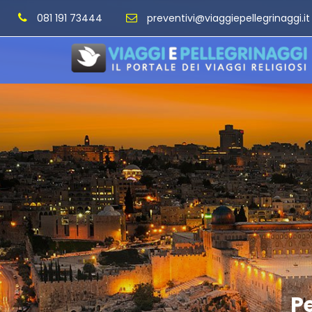
081 191 73444
preventivi@viaggiepellegrinaggi.it
Pe