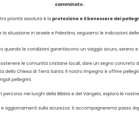
camminato.
ra priorità assoluta è la
protezione e il benessere dei pellegr
situazione in Israele e Palestina, seguiamo le indicazioni delle
uando le condizioni garantiscono un viaggio sicuro, sereno e pi
 sostenere le comunità cristiane locali, dare un segno concreto di
a della Chiesa di Terra Santa. Il nostro impegno è offrire pellegri
goli pellegrini.
n percorso nei luoghi della Bibbia e del Vangelo, esplora le nost
ni e aggiornamenti sulla sicurezza: ti accompagneremo passo dopo