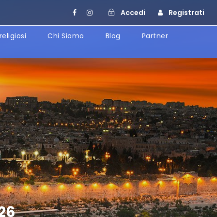
Accedi
Registrati
religiosi
Chi Siamo
Blog
Partner
026