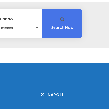
uando
Search Now
NAPOLI