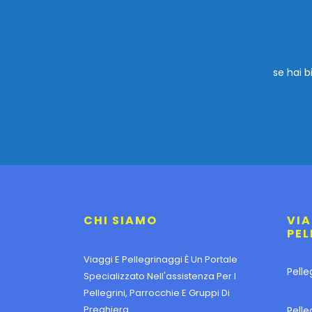
se hai b
CHI SIAMO
VIA
PEL
Viaggi E Pellegrinaggi È Un Portale
Pelle
Specializzato Nell'assistenza Per I
Pellegrini, Parrocchie E Gruppi Di
Preghiera.
Pelle