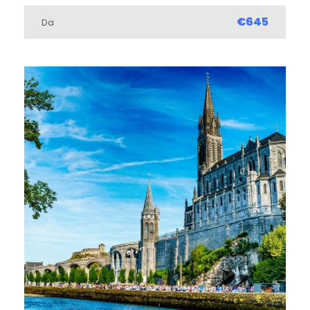
€645
Da