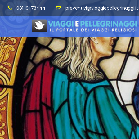
081 191 73444
preventivi@viaggiepellegrinaggi.it