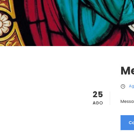
Me
Ag
25
Messag
AGO
Co