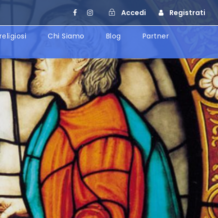
Accedi
Registrati
religiosi
Chi Siamo
Blog
Partner