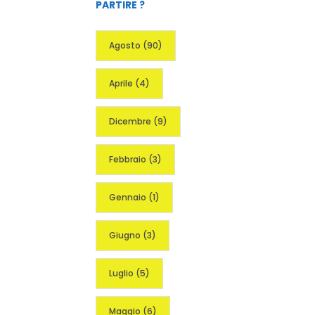
PARTIRE ?
Agosto
(90)
Aprile
(4)
Dicembre
(9)
Febbraio
(3)
Gennaio
(1)
Giugno
(3)
Luglio
(5)
Maggio
(6)