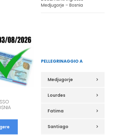
Medjugorje – Bosnia
PAPA LEONE XIV – HABEMUS
PAPAM
PELLEGRINAGGIO A
Continua a leggere
Medjugorje
Lourdes
ESSO
SNIA
Fatima
Santiago
ggere