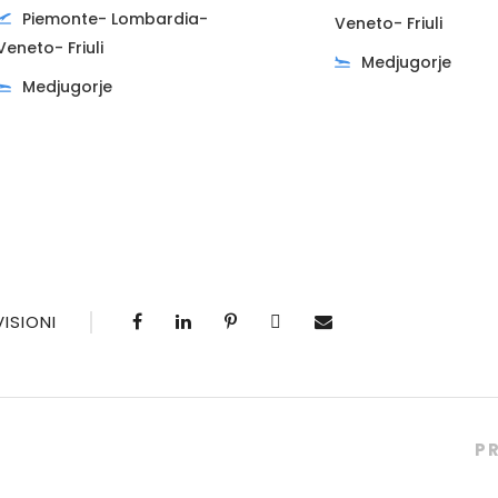
Piemonte- Lombardia-
Veneto- Friuli
Veneto- Friuli
Medjugorje
Medjugorje
ISIONI
P