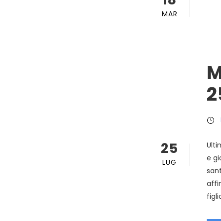
MAR
M
2
25
Ulti
e gi
LUG
sant
affi
figli