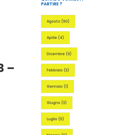
PARTIRE ?
Agosto
(90)
Aprile
(4)
Dicembre
(9)
3 –
Febbraio
(3)
Gennaio
(1)
Giugno
(3)
Luglio
(5)