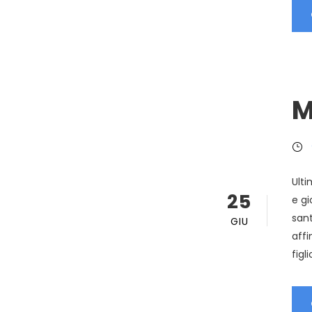
M
Ulti
25
e gi
sant
GIU
affi
figli