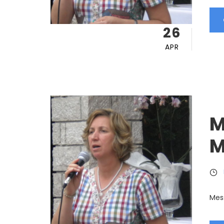
26
APR
M
M
Mes