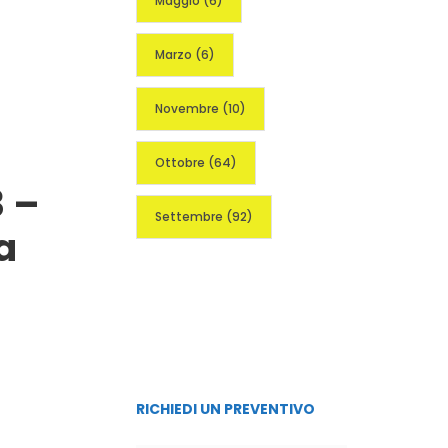
Maggio
(6)
Marzo
(6)
Novembre
(10)
Ottobre
(64)
 –
Settembre
(92)
a
RICHIEDI UN PREVENTIVO