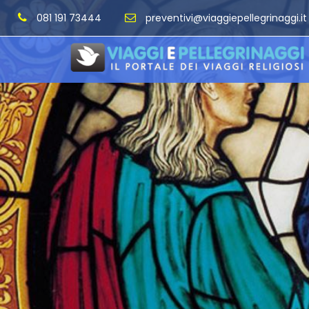
081 191 73444
preventivi@viaggiepellegrinaggi.it