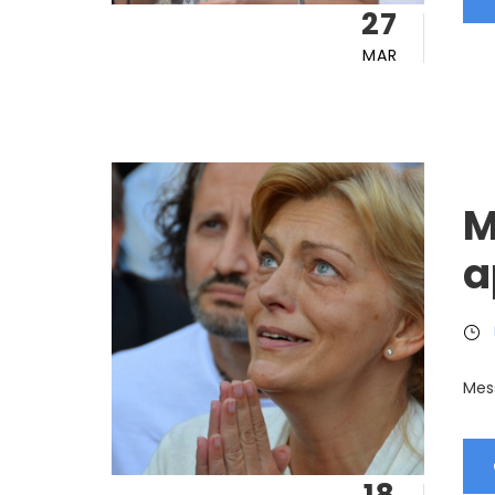
27
MAR
M
a
Mess
18