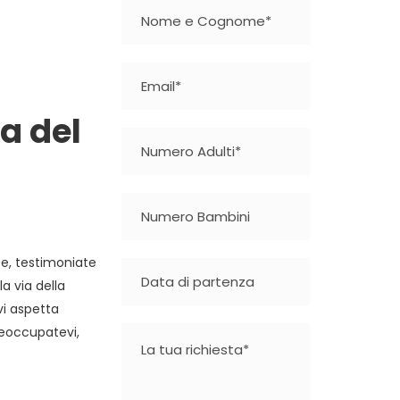
a del
te, testimoniate
a via della
 vi aspetta
preoccupatevi,