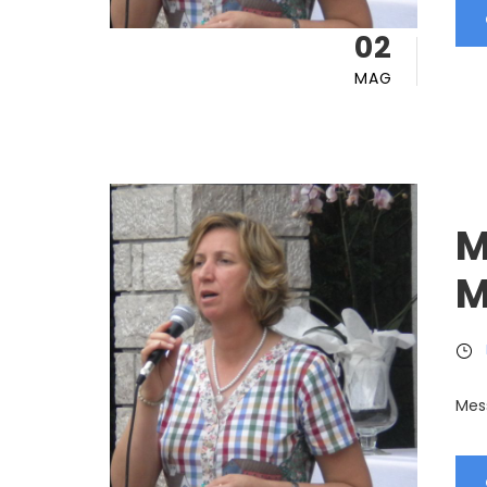
02
MAG
M
M
Mes