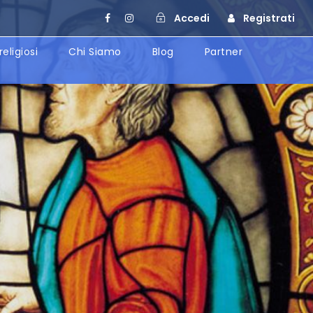
Accedi
Registrati
religiosi
Chi Siamo
Blog
Partner