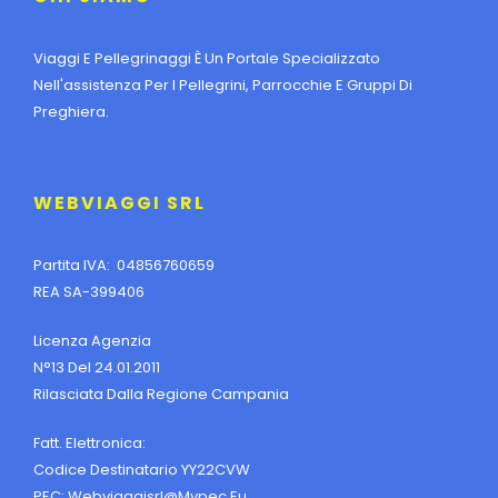
Viaggi E Pellegrinaggi È Un Portale Specializzato
Nell'assistenza Per I Pellegrini, Parrocchie E Gruppi Di
Preghiera.
WEBVIAGGI SRL
Partita IVA: 04856760659
REA SA-399406
Licenza Agenzia
N°13 Del 24.01.2011
Rilasciata Dalla Regione Campania
Fatt. Elettronica:
Codice Destinatario YY22CVW
PEC:
Webviaggisrl@mypec.eu