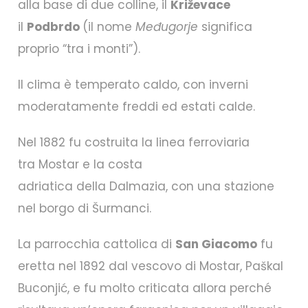
alla base di due colline, il
Križevace
il
Podbrdo
(il nome
Međugorje
significa
proprio “tra i monti”).
Il clima è temperato caldo, con inverni
moderatamente freddi ed estati calde.
Nel 1882 fu costruita la linea ferroviaria
tra Mostar e la costa
adriatica della Dalmazia, con una stazione
nel borgo di Šurmanci.
La parrocchia cattolica di
San Giacomo
fu
eretta nel 1892 dal vescovo di Mostar, Paškal
Buconjić, e fu molto criticata allora perché