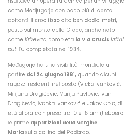
risultava un’opera faraonica per un villaggio
come Medjugorje con poco più di cento
abitanti. Il crocifisso alto ben dodici metri,
posto sul monte della Croce, anche noto
come
Križevac
, completa
la Via Crucis
križni
put
. Fu completata nel 1934.
Međugorje ha una visibilità mondiale a
partire
dal 24 giugno 1981,
quando alcuni
ragazzi residenti nel posto (Vicka Ivanković,
Mirijana Dragičević, Marija Pavlović, Ivan
Dragičević, Ivanka Ivanković e Jakov Čolo, di
età allora compresa tra 10 e 16 anni) ebbero
le prime
apparizioni della Vergine
Maria
sulla collina del Podbrdo.