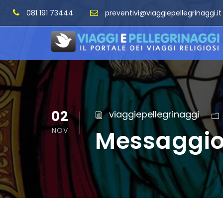
081 191 73444
preventivi@viaggiepellegrinaggi.it
02
viaggiepellegrinaggi
Messaggio
NOV