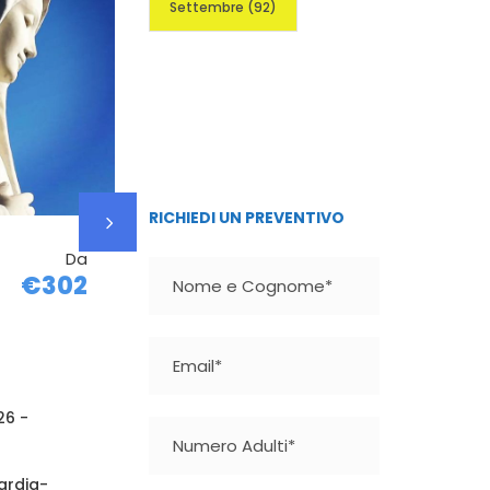
Settembre
(92)
RICHIEDI UN PREVENTIVO
Da
MEDJUGORJ
Da
€302
€402
E – PONTE
DEI MORTI
2026
5 giorni - 4 notti
26 -
Periodo: 30/10/2026 -
03/11/2026
ardia-
Piemonte- Lombardia-