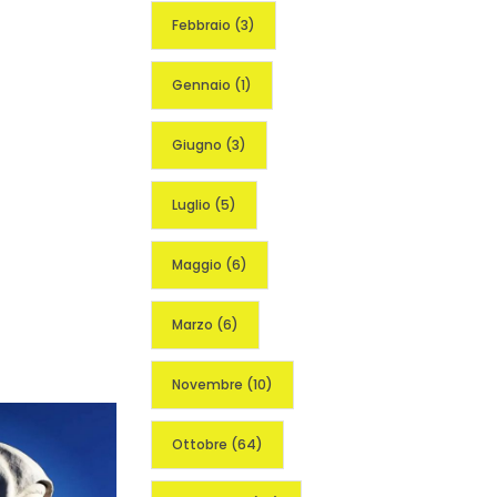
Febbraio
(3)
Gennaio
(1)
Giugno
(3)
Luglio
(5)
Maggio
(6)
Marzo
(6)
Novembre
(10)
Ottobre
(64)