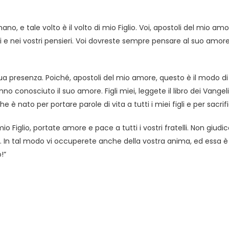
o, e tale volto è il volto di mio Figlio. Voi, apostoli del mio amo
ori e nei vostri pensieri. Voi dovreste sempre pensare al suo amore
 presenza. Poiché, apostoli del mio amore, questo è il modo di 
 conosciuto il suo amore. Figli miei, leggete il libro dei Vangel
 è nato per portare parole di vita a tutti i miei figli e per sacrific
o Figlio, portate amore e pace a tutti i vostri fratelli. Non giud
In tal modo vi occuperete anche della vostra anima, ed essa è 
!”