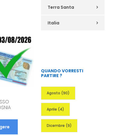
Terra Santa
Italia
PAPA LEONE XIV – HABEMUS
PAPAM
QUANDO VORRESTI
PARTIRE ?
Continua a leggere
Agosto
(90)
ESSO
SNIA
Aprile
(4)
Dicembre
(9)
ggere