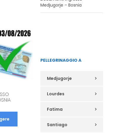
Medjugorje – Bosnia
PAPA LEONE XIV – HABEMUS
PAPAM
PELLEGRINAGGIO A
Continua a leggere
Medjugorje
Lourdes
ESSO
SNIA
Fatima
ggere
Santiago