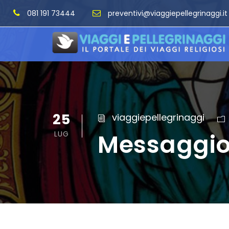
081 191 73444
preventivi@viaggiepellegrinaggi.it
25
viaggiepellegrinaggi
Messaggio 
LUG