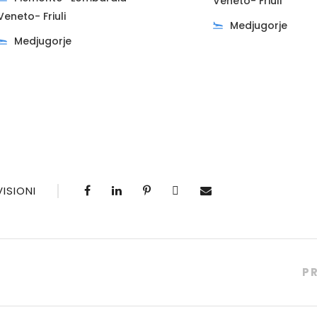
Veneto- Friuli
Veneto- Friuli
Medjugorje
Medjugorje
ISIONI
P