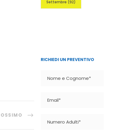
Veneto- Friuli
Settembre
(92)
Medjugorje
RICHIEDI UN PREVENTIVO
ROSSIMO