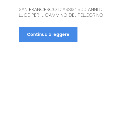
COME USARE IL TELEFONO A MEDJUGORJE:
COSTI, ROAMING E SOLUZIONI PRATICHE
Continua a leggere