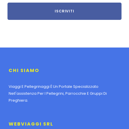
CHI SIAMO
Viaggi E Pellegrinaggi È Un Portale Specializzato
Nell'assistenza Per I Pellegrini, Parrocchie E Gruppi Di
Preghiera.
WEBVIAGGI SRL